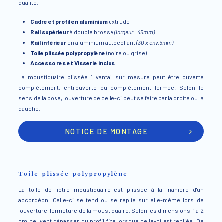
qualité.
Cadre et profil en aluminium
extrudé
Rail supérieur
à double brosse
(largeur : 45mm)
Rail inférieur
en aluminium autocollant
(30 x env.5mm)
Toile plissée polypropylène
(noire ou grise)
Accessoires et Visserie inclus
La moustiquaire plissée 1 vantail sur mesure peut être ouverte
complétement, entrouverte ou complétement fermée. Selon le
sens de la pose, l'ouverture de celle-ci peut se faire par la droite ou la
gauche.
NOTICE DE MONTAGE
Toile plissée polypropylène
La toile de notre moustiquaire est plissée à la manière d'un
accordéon. Celle-ci se tend ou se replie sur elle-même lors de
l'ouverture-fermeture de la moustiquaire. Selon les dimensions, 1 à 2
cm peuvent dépasser du profil fixe lorsque celle-ci est repliée. De