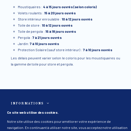
Moustiquaires :
4 à
15 jours ouvrés
(selon coloris)
Volets roulants :
15 à 20 jours ouvrés
Store intérieur enroulable :
10 à 12 jours ouvrés
Toile de store :
10 à 12 jours ouvrés
Toile de pergola :
15 à 18 jours ouvrés
Pergola :
7 à 21 jours ouvrés
Jardin:
7 à 10 jours ouvrés
Protection Solaire (sauf store intérieur) :
7 à 10 jours ouvrés
Les délais peuvent varier selon le coloris pour les moustiquaires ou
la gamme de toile pour store et pergola.
INFORMATIONS
Ce site web utilise des cookies.
HEYLOGIS
Notre site utilise des cookies pour améliorer votre expérience de
navigation. En continuant à utiliser notre site, vous acceptez notre utilisation
CONTACTEZ NOUS