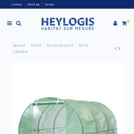
Livraison
Aide & faq
Contact
0
Accueil
Jardin
Serres de jardin
Serre -
3,5x2x2m