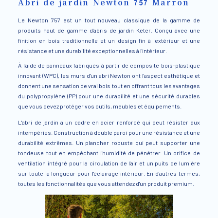
Abri de jardin Newton 757 Marron
Le Newton 757 est un tout nouveau classique de la gamme de
produits haut de gamme d'abris de jardin Keter. Conçu avec une
finition en bois traditionnelle et un design fin à l'extérieur et une
résistance et une durabilité exceptionnelles à l'intérieur.
À l'aide de panneaux fabriqués à partir de composite bois-plastique
innovant (WPC), les murs d'un abri Newton ont l'aspect esthétique et
donnent une sensation de vrai bois tout en offrant tous les avantages
du polypropylène (PP) pour une durabilité et une sécurité durables
que vous devez protéger vos outils, meubles et équipements.
L'abri de jardin a un cadre en acier renforcé qui peut résister aux
intempéries. Construction à double paroi pour une résistance et une
durabilité extrêmes. Un plancher robuste qui peut supporter une
tondeuse tout en empêchant l'humidité de pénétrer. Un orifice de
ventilation intégré pour la circulation de l'air et un puits de lumière
sur toute la longueur pour l'éclairage intérieur. En d'autres termes,
toutes les fonctionnalités que vous attendez d'un produit premium.