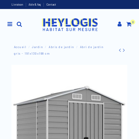
Livraison
Aide & faq
Contact
0
Accueil
Jardin
Abris de jardin
Abri de jardin
gris - 191x130x198 cm