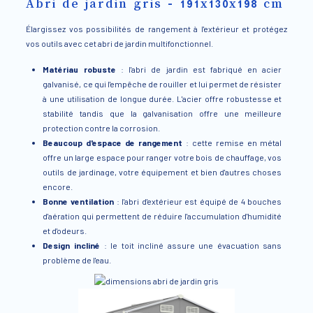
Abri de jardin gris - 191x130x198 cm
Élargissez vos possibilités de rangement à l'extérieur et protégez
vos outils avec cet abri de jardin multifonctionnel.
Matériau robuste
: l'abri de jardin est fabriqué en acier
galvanisé, ce qui l'empêche de rouiller et lui permet de résister
à une utilisation de longue durée. L'acier offre robustesse et
stabilité tandis que la galvanisation offre une meilleure
protection contre la corrosion.
Beaucoup d'espace de rangement
: cette remise en métal
offre un large espace pour ranger votre bois de chauffage, vos
outils de jardinage, votre équipement et bien d'autres choses
encore.
Bonne ventilation
: l'abri d'extérieur est équipé de 4 bouches
d'aération qui permettent de réduire l'accumulation d'humidité
et d'odeurs.
Design incliné
: le toit incliné assure une évacuation sans
problème de l'eau.